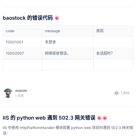
USB-A to Type-C
或 Type-C to Type-C (确保能将两台电脑连接)。
baostock 的错误代码
网络连接
：两台电脑需在同一局域网下（用于无线调试连
code
message
原因
接）。
10001001
未登录
步骤详解
10002007
网络接收错误。
会话超时？
第一步：鸿蒙 PC (MateBook Pro) 端设置 (启用开发者模式与调试)
连接设备
： 使用数据线将鸿蒙 MateBook Pro 连接到
Windows 电脑。
打开设置
： 在鸿蒙 PC 上，进入
。
设置
进入关于本机
： 在设置中，找到并点击
或您的
xoyozo
关于本机
电脑型
1,850
1 年前
。
号
启用开发者模式
：
IIS 的 python web 遇到 502.3 网关错误
在“关于本机”界面，找到
或
。
软件版本
HarmonyOS 版本
IIS 中使用 HttpPlatformHandler 模块部署 python web 项目时遇到 502.3 网关错
连续点击
文字 5 次以上
。
软件版本/HarmonyOS 版本
误
：