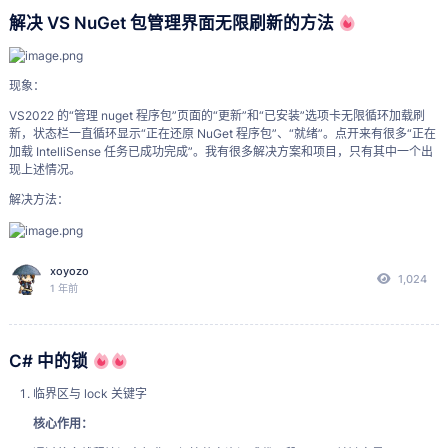
从 EF Core 7 开始，ExecuteDelete 和 ExecuteUpdate 是官方原生支持的批量操
解决 VS NuGet 包管理界面无限刷新的方法
作方法。直接操作数据库，不需要调用 SaveChanges()：不加载实体到内存，减
第三步：安装第三方 HAP 包
少内存消耗和网络往返。若一次删除数据量过大可以使用 Take() 来限制，同样不
选择 HAP 包
：
会加载到内存。这两种方法（ExecuteUpdate 和 ExecuteDelete）都返回受影响
的行数。
现象：
确保设备已连接成功。
若需要分页删除和大批量插入，或在高频、大规模场景，推荐使
VS2022 的“管理 nuget 程序包”页面的“更新”和“已安装”选项卡无限循环加载刷
在小白调试助手界面，找到
、
、
或类
选择 HAP
加载 HAP
安装应用
用
Zack.EFCore.Batch
：
新，状态栏一直循环显示“正在还原 NuGet 程序包”、“就绪”。点开来有很多“正在
似按钮（通常在文件菜单或主功能区）。
加载 IntelliSense 任务已成功完成”。我有很多解决方案和项目，只有其中一个出
现上述情况。
context.Logs.Where(c => c.Time < 
new
 DateTime(
2000
, 
1
, 
1
))
点击该按钮，浏览文件系统，找到您
下载好的目标 HAP 文
.DeleteRangeAsync(batchSize: 
1000
);
解决方法：
件
（如
），
选中并点击
。
ClashBox-xxx.hap
打开
开始安装
：
考虑用 Union 代替 OR
点击“设置”，在“常规”页面点击“清除所有 NuGet 存储”。
xoyozo
选择好 HAP 文件后，小白调试助手界面通常会激活
开始调
1,024
1 年前
、
或
按钮。
// Where 后行数多时（如分页前）用 OR
试
安装
运行
var
 q = db.dt_crm__contract.AsNoTracking();

q = q.Where(c => c.dt_crm__customer.SalesmanId == uid || m
点击
或
。
开始调试
安装
yIns.Contains(c.IndustryId));

C# 中的锁
等待安装完成
：
// 用于合并的 q1、q2 的行数少时用 Union
var
 q1 = db.dt_crm__contract.AsNoTracking().Where(c => c.d
临界区与 lock 关键字
小白调试助手会开始处理 HAP 包：进行签名、推送到设备
var
 q2 = db.dt_crm__contract.AsNoTracking().Where(c => myI
并安装。
核心作用：
var
 q = q1.Union(q2);