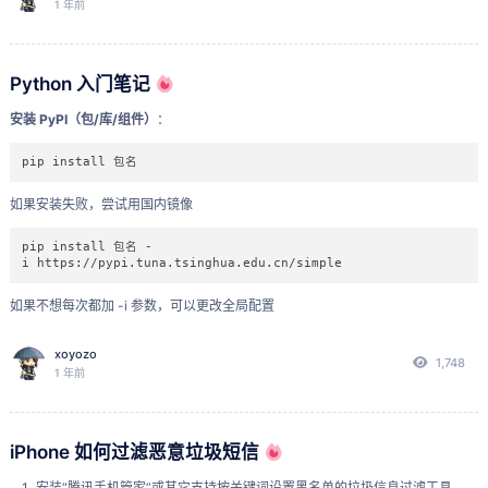
192.168.x.x:xxxxx
1 年前
当 CGI 应用程序未返回一组有效的 HTTP 头，或者代理或网关无法将请求发
后续在 Windows 端连接时必须用到。
送至父网关时，便会出现此错误。您可能需要获取一个网络跟踪，或者与代
理服务器管理员联系(如果不是 CGI 的问题)。
至此，鸿蒙 PC 端的准备工作完成。
Python 入门笔记
第二步：Windows 电脑端操作 (使用小白调试助手)
错误代码
可能的错误原因
安装 PyPI（包/库/组件）
：
获取工具和 HAP 包
：
0x8007053d
未安装相关组件库，建议执行命令：pip install -r requirem
pip install 包名
访问包含 HarmonyOS Next 可用 HAP 包的资源（如
ents.txt
GitHub 上的相关仓库，搜索 “
HarmonyOS Next
如果安装失败，尝试用国内镜像
0x80070005
HAP
”）。
若显示配置错误“由于权限不足而无法读取配置文件”则是应
用代码目录未配置相应用户的读取权限；
pip install 包名 -
下载小白调试助手
：
i https://pypi.tuna.tsinghua.edu.cn/simple
访问受限，请正确配置 IIS 中的网站凭据、应用程序池标
识、项目目录“读取”、解释器目录“读取和执行”权限等
在工具仓库中找到
或类似名称。
小白调试助手
如果不想每次都加 -i 参数，可以更改全局配置
点击
(最新版本)。
Latest
0x80072ee2
执行超时，一般发生在批量读写的时候
pip config 
set
global
.index-
xoyozo
1,748
点击
下载其 Windows 版压缩包（
文件）。
url https://pypi.tuna.tsinghua.edu.cn/simple
Download
.zip
1 年前
0x8007042b
下载目标应用的 HAP 包
（以 ClashBox 为例，你也可以使
任何错误
查看日志文件。
用自己已有的 .hap 文件）：
查看所有配置
iPhone 如何过滤恶意垃圾短信
可能的错误原因：
在应用仓库中找到
。
ClashBox
pip config 
list
安装“腾讯手机管家”或其它支持按关键词设置黑名单的垃圾信息过滤工具
编码问题：强制使用 utf-8