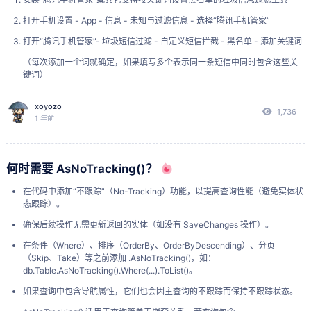
同样点击
->
下载其 HAP 包（
文
Latest
Download
.hap
打开手机设置 - App - 信息 - 未知与过滤信息 - 选择“腾讯手机管家”
件）。
打开“腾讯手机管家”- 垃圾短信过滤 - 自定义短信拦截 - 黑名单 - 添加关键词
查看 python 文件路径
准备小白调试助手
：
（每次添加一个词就确定，如果填写多个表示同一条短信中同时包含这些关
将下载的小白调试助手压缩包
解压
到一个
非中文且无空格路
# Windows 或 Linux 通用

键词）
python -c "import sys; print(sys.executable)"
径
的文件夹。
xoyozo
默认路径为：
进入解压后的文件夹，找到可执行文件。
双击运行
。根据
C:\Users\<user
1,736
1 年前
name>\AppData\Local\Programs\Python\Python<version>\python.ex
Windows SmartScreen 或安全软件提示（若有），选
e
择
->
。
更多信息
仍要运行
登录华为开发者账号
(强烈推荐)
：
何时需要 AsNoTracking()？
常用组件介绍
在小白调试助手界面，找到登录入口（通常在界面顶部或设
在代码中添加“不跟踪”（No-Tracking）功能，以提高查询性能（避免实体状
置中），
点击
。
包
介绍
态跟踪）。
登录
名
确保后续操作无需更新返回的实体（如没有 SaveChanges 操作）。
使用您的
华为开发者账号
登录（登录时，您的华为手机可能
会收到验证码，或在鸿蒙PC上验证）。
Fla
一款基于 Python 的轻量级 Web 开发框架
在条件（Where）、排序（OrderBy、OrderByDescending）、分页
sk
（Skip、Take）等之前添加 .AsNoTracking()，如：
输入验证码，并在授权请求页面
点击
。登录成功后，界
允许
db.Table.AsNoTracking().Where(...).ToList()。
Dja
一款基于 Python 的重量级 Web 开发框架
面通常会显示您的账号昵称或ID。
如果查询中包含导航属性，它们也会因主查询的不跟踪而保持不跟踪状态。
ngo
重要：
开发者账号
签发的应用证书有效期通常为
6 个月
，