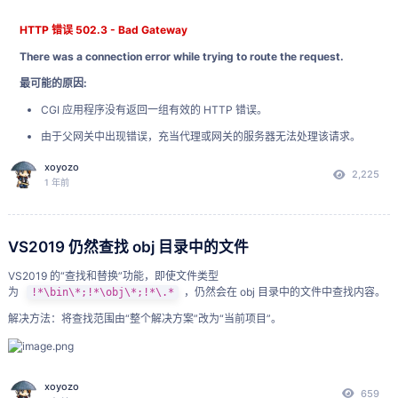
系统会提示“您已处于开发者模式”或提示重启进入开发者模
式。
按提示重启电脑
（如果需要）。
HTTP 错误 502.3 - Bad Gateway
There was a connection error while trying to route the request.
打开开发者选项
：
最可能的原因:
重启后，回到
->
->
(路径可能略有不同，
设置
系统
开发者选项
在“系统和更新”或“隐私与安全”下查找)。
CGI 应用程序没有返回一组有效的 HTTP 错误。
启用 USB 调试
由于父网关中出现错误，充当代理或网关的服务器无法处理该请求。
：
可尝试的操作:
在开发者选项中，找到
，将其
开启
。
xoyozo
USB 调试
2,225
1 年前
使用 DebugDiag 排查 CGI 应用程序。
首次开启时，可能会弹出提示（连接线后或稍后操作时），
确定此错误是否由代理或网关引起。
点击
。
允许
详细错误信息:
VS2019 仍然查找 obj 目录中的文件
注意提示
：系统可能提示“Matebook Pro 上的右上角的
Type-C 口可以进行调试”，确保使用正确的接口连接调试
模块 httpPlatformHandler
VS2019 的“查找和替换”功能，即使文件类型
线。如果弹出“始终允许本机调试”选项，
勾选并允许
。
为
，仍然会在 obj 目录中的文件中查找内容。
!*\bin\*;!*\obj\*;!*\.*
通知 ExecuteRequestHandler
启用并记录无线调试信息
：
解决方法：将查找范围由“整个解决方案”改为“当前项目”。
处理程序 httpplatformhandler
在开发者选项中，找到
，将其
开启
。
错误代码 见下方表格
无线调试
详细信息:
开启后，系统会
显示一个 IP 地址和端口号
（例
xoyozo
659
如
）。
务必准确记下这个 IP 地址和端口号
，