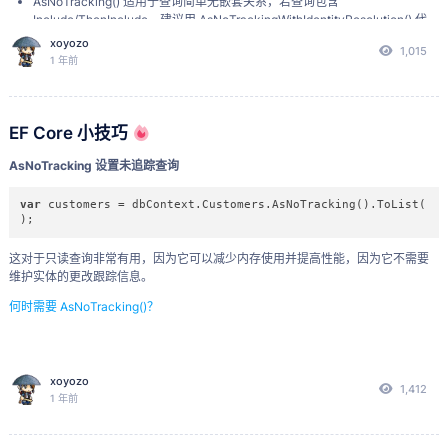
AsNoTracking() 适用于查询简单无嵌套关系，若查询包含
Pan
一个数据分析包，提供 Series、Time-Series、
DataFrame
、Pane
普通账号
仅
14 天
。为方便使用，建议申请华为开发者账
Include/ThenInclude，建议用 AsNoTrackingWithIdentityResolution() 代
das
l、Panel4D、PanelND 等数据结构
号。
替，后者更适合处理树形结构或循环引用数据。
xoyozo
1,015
1 年前
连接鸿蒙设备
：
添加（Add/AddRange）、修改、删除（Remove/RemoveRange）等
有 SaveChanges 操作的场景
不能加 .AsNoTracking()。
更多
在小白调试助手主界面，找到
、
或类似功能
连接设备
添加设备
查询时是否需要加
.AsNoTracking() 参考下表：
的按钮并点击。
利用 Visual Studio 开发 Python
EF Core 小技巧
数据查询操作体系
在弹出的连接窗口（通常是输入IP和端口的对话框）中：
为 Python Web 应用配置 IIS
AsNoTracking 设置未追踪查询
├── 限定符 (Any, All) ✔️ 推荐
输入
您在鸿蒙 PC 上
功能中记录的
IP 地址
。
无线调试
├── 聚合函数 (Count, Sum, Min, Max, Average) ❌ 不需要（但
在分页逻辑中
var
 customers = dbContext.Customers.AsNoTracking().ToList(
);
Count 与 ToList
使用共同条件筛选时建议加）
输入
记录的
端口号
。
├── 集合操作 (Distinct, Union)
⚠️
推荐用于只读
这对于只读查询非常有用，因为它可以减少内存使用并提高性能，因为它不需要
点击
、
或
。
确定
连接
OK
维护实体的更改跟踪信息。
├── 元素操作 (First, Single)
⚠️
推荐用于只读
连接成功
：如果地址和端口输入正确，且鸿蒙 PC 的开发者
何时需要 AsNoTracking()？
└── 即时执行操作
(
ToList
,
ToArray
,
ToDictionary
)
⚠️ 推荐用于只读
选项已开启无线调试：
鸿蒙 PC
可能弹出调试请求
（“允许调试？”），
勾选“始
ExecuteDelete 和 ExecuteUpdate 批量操作
终允许”并点击
。
允许
xoyozo
1,412
1 年前
小白调试助手界面会显示“连接成功”或目标设备信息。
context.Logs.Where(c => c.Time < 
new
 DateTime(
2000
, 
1
, 
1
))
.ExecuteDelete();
（若未弹出提示框但连接成功，也属正常）