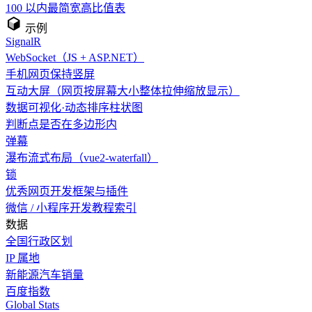
100 以内最简宽高比值表
示例
SignalR
WebSocket（JS + ASP.NET）
手机网页保持竖屏
互动大屏（网页按屏幕大小整体拉伸缩放显示）
数据可视化·动态排序柱状图
判断点是否在多边形内
弹幕
瀑布流式布局（vue2-waterfall）
锁
优秀网页开发框架与插件
微信 / 小程序开发教程索引
数据
全国行政区划
IP 属地
新能源汽车销量
百度指数
Global Stats