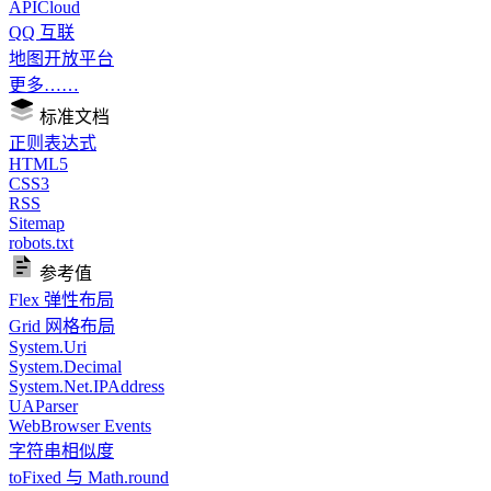
APICloud
QQ 互联
地图开放平台
更多……
标准文档
正则表达式
HTML5
CSS3
RSS
Sitemap
robots.txt
参考值
Flex 弹性布局
Grid 网格布局
System.Uri
System.Decimal
System.Net.IPAddress
UAParser
WebBrowser Events
字符串相似度
toFixed 与 Math.round