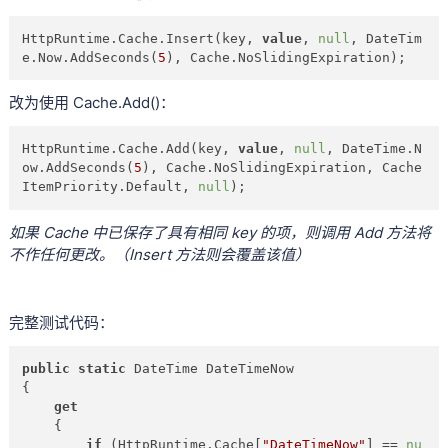
HttpRuntime.Cache.Insert(key, 
value
, 
null
, DateTim
e.Now.AddSeconds(
5
), Cache.NoSlidingExpiration);
改为使用 Cache.Add()：
HttpRuntime.Cache.Add(key, 
value
, 
null
, DateTime.N
ow.AddSeconds(
5
), Cache.NoSlidingExpiration, Cache
ItemPriority.Default, 
null
);
如果 Cache 中已保存了具有相同 key 的项，则调用 Add 方法将
不作任何更改。（Insert 方法则会覆盖该值）
完整测试代码：
public
static
 DateTime DateTimeNow

{

get
    {

if
 (HttpRuntime.Cache[
"DateTimeNow"
] == 
nu